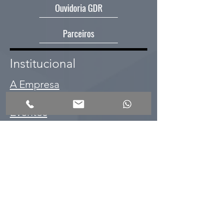
Ouvidoria GDR
Parceiros
Institucional
A Empresa
Nossa História
Eventos
Canais e Lançamentos
Linktree
Inscreva-se para receber
2ª via de boleto
atualizações exclusivas