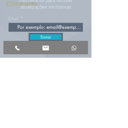
Inscreva-se para receber
2ª via de boleto
atualizações exclusivas
Email
Enviar
REDES SOCIAIS
*Ao inscrever-se, você concorda em
receber nossas comunicações e está de
acordo com as nossas
Políticas de
Privacidade.